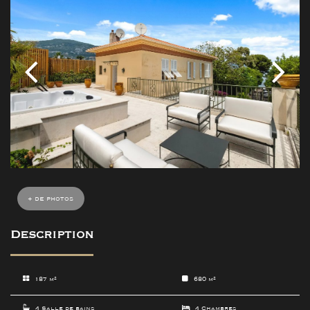
+ de photos
Description
187 m²
680 m²
4 Salle de bains
4 Chambres