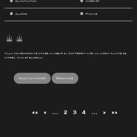
Climatisation
Internet
Alarme
Piscine
Villa contemporaine située au cœur du Cap Ferrat avec un jardin planté de
cyprès, pins et bambous.
Nous contacter
Brochure
««
«
…
2
3
4
…
»
»»