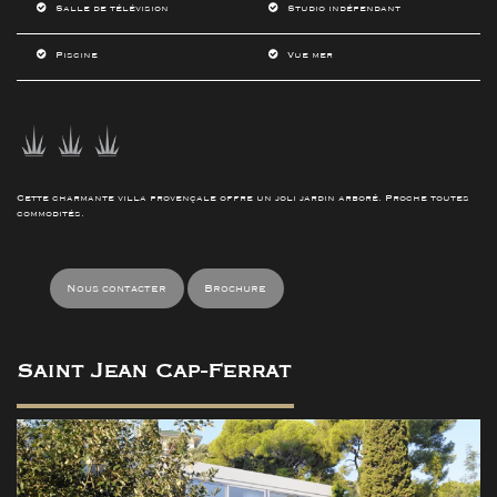
Salle de télévision
Studio indépendant
Piscine
Vue mer
Cette charmante villa provençale offre un joli jardin arboré. Proche toutes
commodités.
Nous contacter
Brochure
Saint Jean Cap-Ferrat