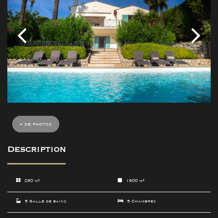
+ de photos
Description
250 m²
1500 m²
5 Salle de bains
5 Chambres