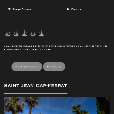
Salle Fitness
Piscine
Villa exceptionnelle bénéficiant d'une vue superbe sur la Mer Méditerranée.
Ponton privé, accès direct à la mer.
Nous contacter
Brochure
Saint Jean Cap-Ferrat