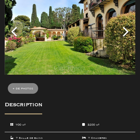
+ de photos
Description
700 m²
3200 m²
7 Salle de bains
7 Chambres