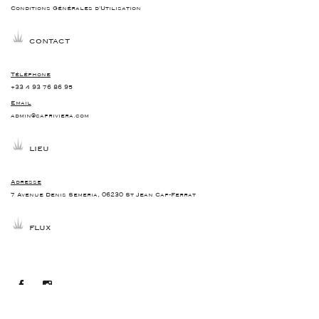
Conditions Générales d'Utilisation
CONTACT
Téléphone
+33 4 93 76 86 95
Email
admin@capriviera.com
LIEU
Adresse
7 Avenue Denis Semeria, 06230 St Jean Cap-Ferrat
FLUX