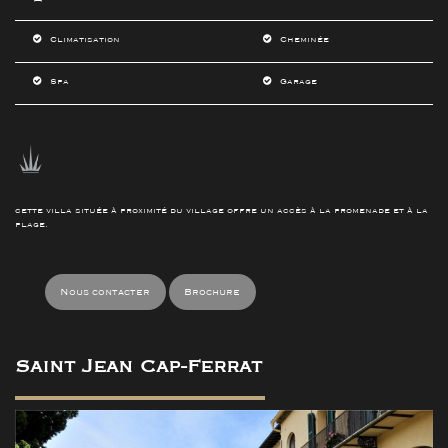
Climatisation
Cheminée
Spa
Garage
cette villa située à proximité du village offre un accès à la promenade et à la
plage.
Nous contacter
Brochure
Saint Jean Cap-Ferrat