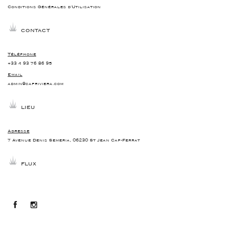
Conditions Générales d'Utilisation
CONTACT
Téléphone
+33 4 93 76 86 95
Email
admin@capriviera.com
LIEU
Adresse
7 Avenue Denis Semeria, 06230 St Jean Cap-Ferrat
FLUX