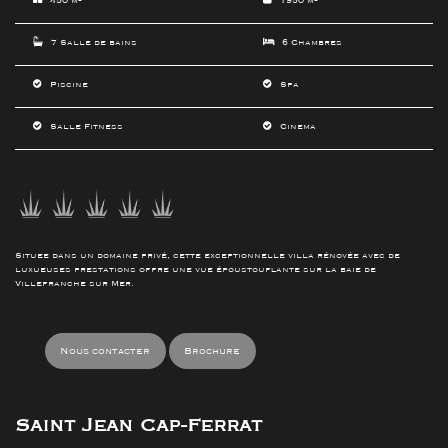
450 m²
1950 m²
7 Salle de bains
6 Chambres
Piscine
Spa
Salle Fitness
Cinema
Situee dans un domaine privé, cette exceptionnelle villa rénovée avec de
luxueuses prestations offre une vue époustouflante sur la baie de
Villefranche sur Mer.
Nous contacter
Brochure
Saint Jean Cap-Ferrat