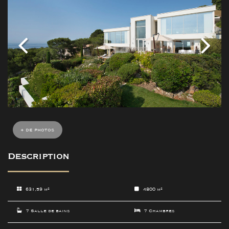
+ de photos
Description
631,59 m²
4800 m²
7 Salle de bains
7 Chambres