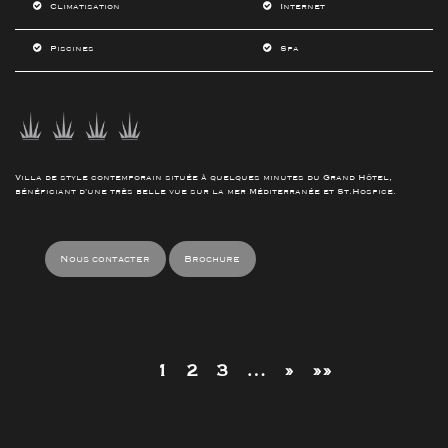
Climatisation
Internet
Piscines
Spa
Villa de style contemporain située à quelques minutes du Grand Hôtel,
bénéficiant d'une très belle vue sur la mer Méditerranée et St.Hospice.
Nous contacter
Brochure
1
2
3
…
»
»»